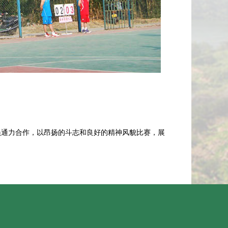
通力合作，以昂扬的斗志和良好的精神风貌比赛，展