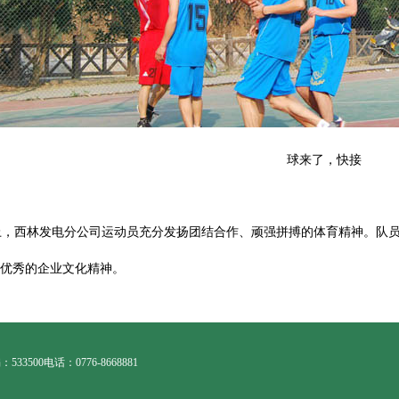
球来了，
快接
，西林发电分公司运动员充分发扬团结合作、顽强拼搏的体育精神。队员
优秀的企业文化精神。
：533500
电话：0776-8668881