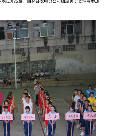
会球场拉开战幕。西林县发电分公司组建男子篮球赛参加