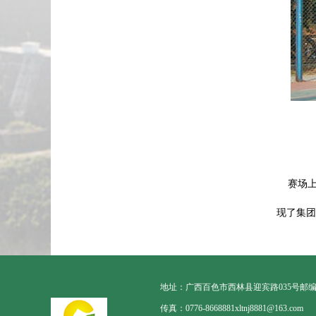
赛场上
现了集团
地址：广西百色市西林县迎宾路035号
邮编
传真：0776-8668881
xltnj8881@163.com