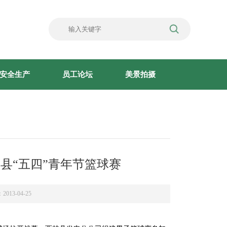
安全生产
员工论坛
美景拍摄
县“五四”青年节篮球赛
013-04-25