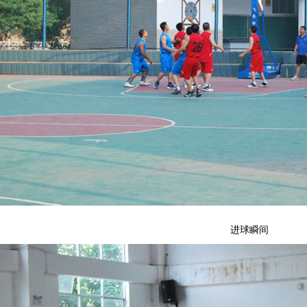
进
球瞬间