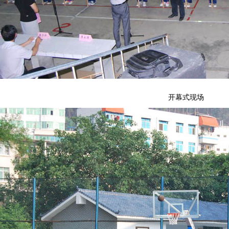
开幕
式现场