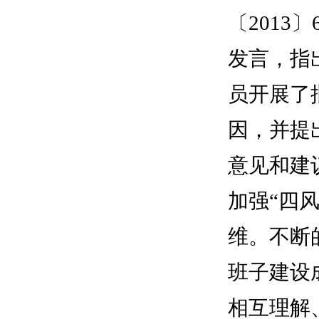
〔201
发言，指
员开展了
因，并提
意见和建
加强“四
维。不断
班子建设
相互理解