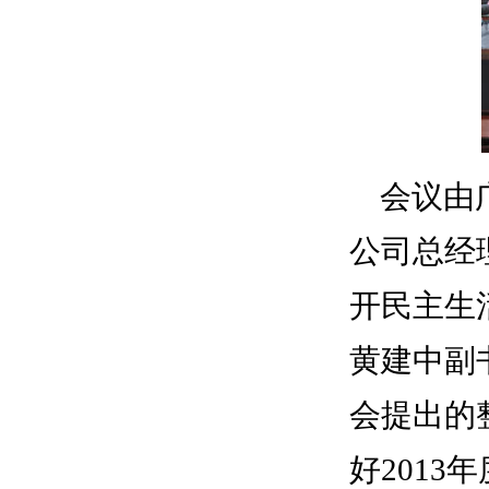
会议由
公司总经
开民主生
黄建中副书
会提出的
好201