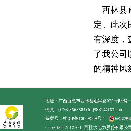
西林县
定。此次
有深度，
了我公司
的精神风
地址：广西百色市西林县迎宾路035号
邮编：5
传真：0776-8668881
xltnj8881@163.com
备案号：桂ICP备16009569号-1
桂公网安备45
Copyright 2012 © 广西桂水电力股份有限公司西林