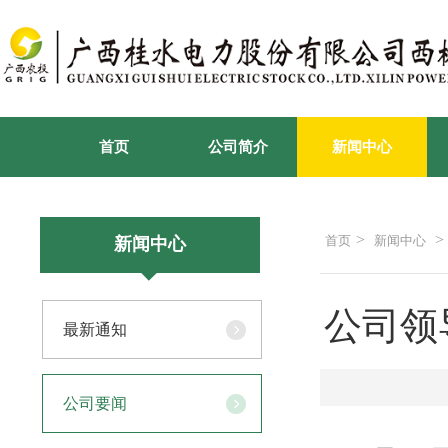
首页
公司简介
新闻中心
>
>
首页
新闻中心
新闻中心
公司领
最新通知
公司要闻