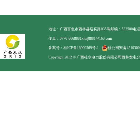
地址：广西百色市西林县迎宾路035号
邮编：533500
电话：
传真：0776-8668881
xltnj8881@163.com
备案号：桂ICP备16009569号-1
桂公网安备45103002
Copyright 2012 © 广西桂水电力股份有限公司西林发电分公司. Al